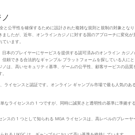
ジノ
安全と公平性を確保するために設計された複雑な規則と規制の対象となり
きましたが、近年、オンラインカジノに対する国のアプローチに変化が
れています。
jp?/」には、日本のプレイヤーにサービスを提供する認可済みのオンライン カジ
、信頼できる合法的なギャンブル プラットフォームを探している人にと
ジノは、高いセキュリティ基準、ゲームの公平性、顧客サービスの品質
す。
つは、ライセンスと認証です。オンライン ギャンブル市場で最も人気のあ
簡単なライセンスの 1 つですが、同時に誠実さと透明性の基準に準拠す
ライセンスの 1 つとして知られる MGA ライセンスは、高レベルのプレーヤ
で知られる UKGC は、ギャンブルにおいて高い基準を維持しています。