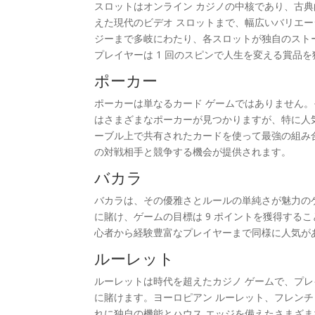
スロットはオンライン カジノの中核であり、古典
えた現代のビデオ スロットまで、幅広いバリエー
ジーまで多岐にわたり、各スロットが独自のスト
プレイヤーは 1 回のスピンで人生を変える賞品
ポーカー
ポーカーは単なるカード ゲームではありません
はさまざまなポーカーが見つかりますが、特に人
ーブル上で共有されたカードを使って最強の組み
の対戦相手と競争する機会が提供されます。
バカラ
バカラは、その優雅さとルールの単純さが魅力の
に賭け、ゲームの目標は 9 ポイントを獲得する
心者から経験豊富なプレイヤーまで同様に人気が
ルーレット
ルーレットは時代を超えたカジノ ゲームで、プ
に賭けます。ヨーロピアン ルーレット、フレンチ
れに独自の機能とハウス エッジを備えたさまざま