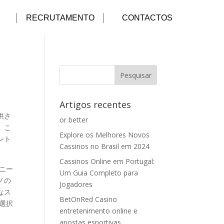
RECRUTAMENTO
CONTACTOS
Artigos recentes
供さ
or better
。こ
Explore os Melhores Novos
ント
Cassinos no Brasil em 2024
Cassinos Online em Portugal:
ニー
Um Guia Completo para
ノの
Jogadores
なス
BetOnRed Casino
選択
entretenimento online e
apostas esportivas