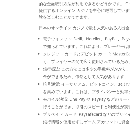
的な金融取引方法が利用できるかどうかです。 Onlin
提供するオンライン カジノを中心に厳選してい
験を楽しむことができます。
日本のオンライン カジノで最も人気のある入出
電子ウォレット: Skrill、Neteller、Pa
で知られています。これにより、プレーヤーは
クレジット カードとデビット カード: Master
く、プレイヤーの間で広く使用されているため
銀行振込: この方法には多少の手数料がかか
金ができるため、依然として人気があります。
暗号通貨: イーサリアム、ビットコイン、お
を集めています。これは、プライバシーと効率
モバイル決済: Line Pay や PayPay
行うことができ、取引のスピードと利便性が実
プリペイド カード: Paysafecard な
銀行情報を使用せずにゲーム アカウントに資