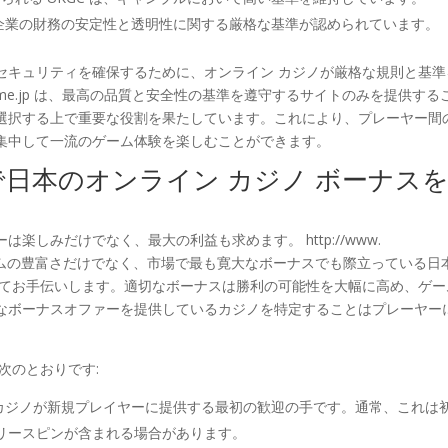
、企業の財務の安定性と透明性に関する厳格な基準が認められています。
セキュリティを確保するために、オンライン カジノが厳格な規則と基準
susume.jp は、最高の品質と安全性の基準を遵守するサイトのみを提供する
選択する上で重要な役割を果たしています。これにより、プレーヤー間
集中して一流のゲーム体験を楽しむことができます。
日本のオンライン カジノ ボーナス
しみだけでなく、最大の利益も求めます。 http://www.
の信頼性とゲームの豊富さだけでなく、市場で最も寛大なボーナスでも際立っている日
してお手伝いします。適切なボーナスは勝利の可能性を大幅に高め、ゲー
なボーナスオファーを提供しているカジノを特定することはプレーヤー
次のとおりです:
れは、カジノが新規プレイヤーに提供する最初の歓迎の手です。通常、これは
リースピンが含まれる場合があります。