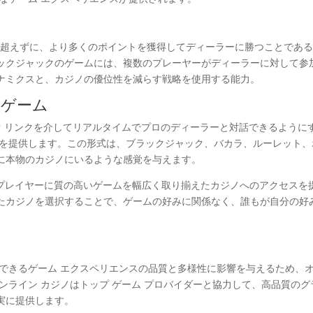
を超えずに、より多くのポイントを獲得してディーラーに勝つことであ
ックジャックのゲームには、複数のプレーヤーがディーラーに対して参
ナミクスと、カジノの優位性を減らす戦略を使用する能力。
 ゲーム
オ リンクを介してリアルタイムでプロのディーラーと対話できるように
験を提供します。この形式は、ブラックジャック、バカラ、ルーレット、
に本物のカジノにいるような感覚を与えます。
本のプレイヤーに質の高いゲームを幅広く取り揃えたカジノへのアクセスを
たカジノを選択することで、ゲームの好みに関係なく、誰もが自分の好
供できるゲーム エクスペリエンスの品質と多様性に影響を与えるため、
ンライン カジノはトップ ゲーム プロバイダーと協力して、高品質のグ
実に提供します。