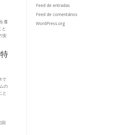
Feed de entradas
Feed de comentários
を遵
WordPress.org
こと
の安
を特
本で
ムの
にと
初回