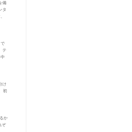
を備
ンタ
は、
ノで
、テ
界中
分け
、初
るか
れぞ