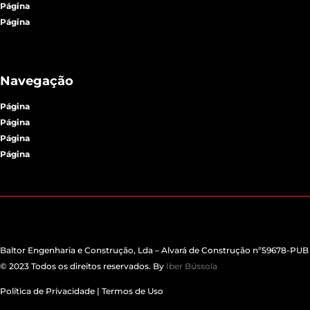
Página
Página
Navegação
Página
Página
Página
Página
Baltor Engenharia e Construção, Lda – Alvará de Construção nº59678-PUB
© 2023 Todos os direitos reservados. B
y
Iber Bússola
Política de Privacidade
|
Termos d
e Uso