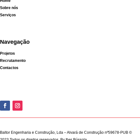
Home
Sobre nós
Serviços
Navegação
Projetos
Recrutamento
Contactos
Baltor Engenharia e Construção, Lda – Alvará de Construção nº59678-PUB ©
2023 Todos os direitos reservados. By
Iber Bússola