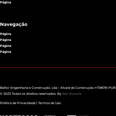
Página
Navegação
Página
Página
Página
Página
Baltor Engenharia e Construção, Lda – Alvará de Construção nº59678-PUB
© 2023 Todos os direitos reservados. B
y
Iber Bússola
Política de Privacidade
|
Termos d
e Uso